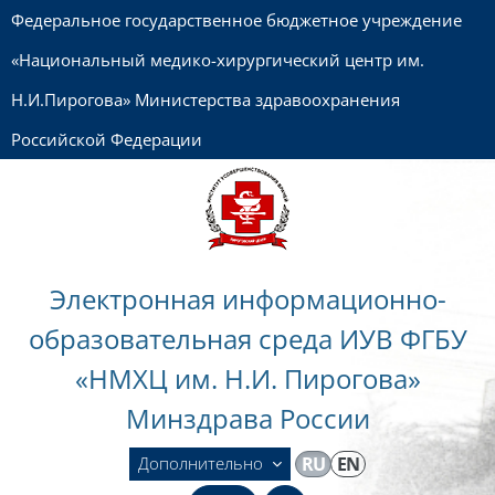
Перейти к основному содержанию
Федеральное государственное бюджетное учреждение
«Национальный медико-хирургический центр им.
Н.И.Пирогова» Министерства здравоохранения
Российской Федерации
Электронная информационно-
образовательная среда ИУВ ФГБУ
«НМХЦ им. Н.И. Пирогова»
Минздрава России
Дополнительно
RU
EN